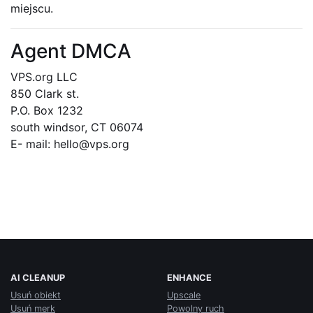
miejscu.
Agent DMCA
VPS.org LLC
850 Clark st.
P.O. Box 1232
south windsor, CT 06074
E- mail: hello@vps.org
AI CLEANUP
ENHANCE
Usuń obiekt
Upscale
Usuń merk
Powolny ruch