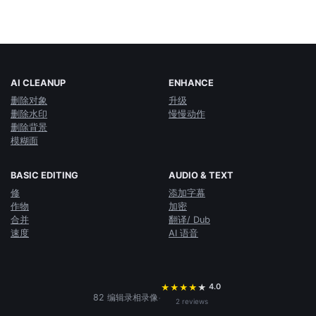
AI CLEANUP
ENHANCE
删除对象
升级
删除水印
慢慢动作
删除背景
模糊面
BASIC EDITING
AUDIO & TEXT
修
添加字幕
作物
加密
合并
翻译/ Dub
速度
AI 语音
4.0
★
★
★
★
★
·
82 编辑录相录像
2 reviews