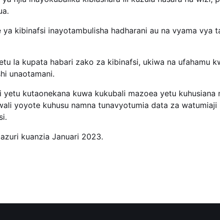
ua.
 ya kibinafsi inayotambulisha hadharani au na vyama vya t
etu la kupata habari zako za kibinafsi, ukiwa na ufahamu
hi unaotamani.
i yetu kutaonekana kuwa kukubali mazoea yetu kuhusiana n
wali yoyote kuhusu namna tunavyotumia data za watumiaji na
si.
azuri kuanzia Januari 2023.