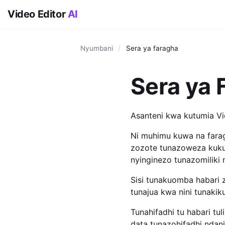
Video Editor
AI
Nyumbani
/
Sera ya faragha
Sera ya 
Asanteni kwa kutumia Vi
Ni muhimu kuwa na farag
zozote tunazoweza kukusa
nyinginezo tunazomiliki
Sisi tunakuomba habari za
tunajua kwa nini tunakik
Tunahifadhi tu habari t
data tunazohifadhi ndani 