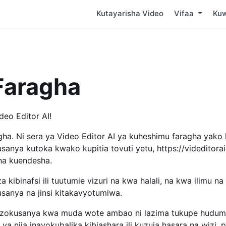
Kutayarisha Video
Vifaa
Kuw
Faragha
deo Editor AI!
ha. Ni sera ya Video Editor AI ya kuheshimu faragha yako 
nya kutoka kwako kupitia tovuti yetu, https://videditorai
 na kuendesha.
 kibinafsi ili tuutumie vizuri na kwa halali, na kwa ilimu na
usanya na jinsi kitakavyotumiwa.
ulizokusanya kwa muda wote ambao ni lazima tukupe huduma
ya njia inayokubalika kibiashara ili kuzuia hasara na wizi, 