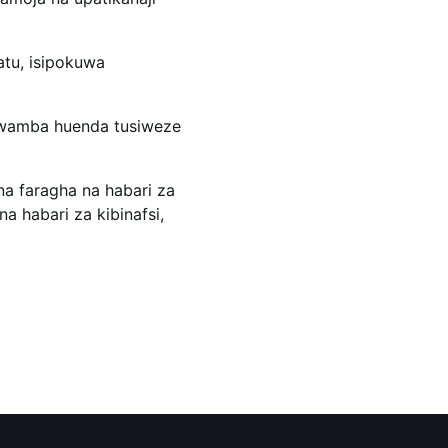
atu, isipokuwa
 kwamba huenda tusiweze
a faragha na habari za
 habari za kibinafsi,