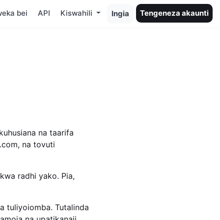
eka bei
API
Kiswahili
Tengeneza akaunti
Ingia
kuhusiana na taarifa
.com, na tovuti
 kwa radhi yako. Pia,
 tuliyoiomba. Tutalinda
pamoja na upatikanaji