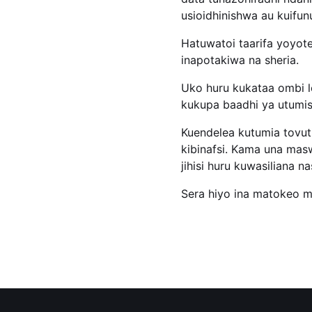
usioidhinishwa au kuifun
Hatuwatoi taarifa yoyote
inapotakiwa na sheria.
Uko huru kukataa ombi l
kukupa baadhi ya utumis
Kuendelea kutumia tovut
kibinafsi. Kama una mas
jihisi huru kuwasiliana na
Sera hiyo ina matokeo m