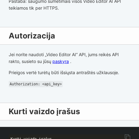
Pastaba: saugumo sumetimais visos Video Editor AI API
teikiamos tik per HTTPS.
Autorizacija
Jei norite naudoti „Video Editor AI“ API, jums reikės API
rakto, susieto su jūsų
paskyra
.
Prieigos vertė turėtų būti išsiųsta antraštės užklausoje.
Authorization: <api_key>
Kurti vaizdo įrašus
Kurti vaizdo įrašus
