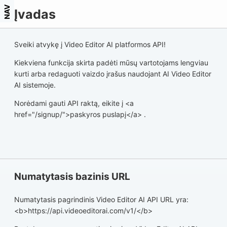
NAV
Įvadas
Sveiki atvykę į Video Editor AI platformos API!
Kiekviena funkcija skirta padėti mūsų vartotojams lengviau
kurti arba redaguoti vaizdo įrašus naudojant AI Video Editor
AI sistemoje.
Norėdami gauti API raktą, eikite į <a
href="/signup/">paskyros puslapį</a> .
Numatytasis bazinis URL
Numatytasis pagrindinis Video Editor AI API URL yra:
<b>https://api.videoeditorai.com/v1/</b>