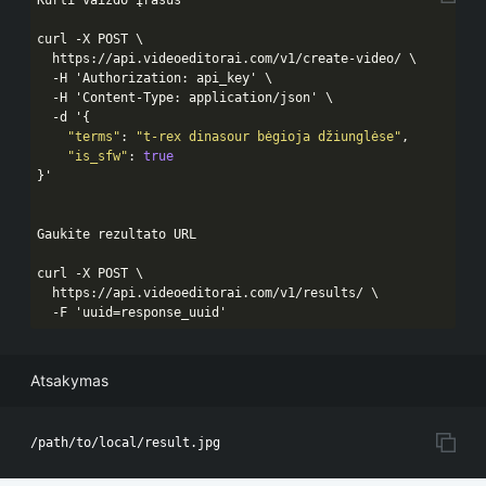
curl -X POST \

  https:
//api.videoeditorai.com/v1/create-video/ \

  -H 'Authorization: api_key' \

  -H 'Content-Type: application/json' \

  -d '{
"terms"
: 
"t-rex dinasour bėgioja džiunglėse"
,

"is_sfw"
: 
true
}'

Gaukite rezultato URL

curl -X POST \

  https:
//api.videoeditorai.com/v1/results/ \

  -F 'uuid=response_uuid'
Atsakymas