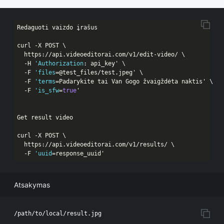
Redaguoti vaizdo įrašus

curl -X POST \

  https:
//api.videoeditorai.com/v1/edit-video/ \
  -H 
'Authorization
: api_key' \

  -F 
'files
=@test_files/test.jpeg' \

  -F 
'terms
=Padarykite tai Van Gogo žvaigždėta naktis' \

  -F 
'is_sfw
=
true
'

Get result video

curl -X POST \

  https:
//api.videoeditorai.com/v1/results/ \
  -F 
'uuid
=response_uuid'
Atsakymas