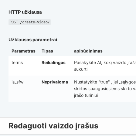
HTTP užklausa
POST /create-video/
Užklausos parametrai
Parametras
Tipas
apibūdinimas
terms
Reikalingas
Pasakykite AI, kokį vaizdo įrašą
sukurti.
is_sfw
Neprivaloma
Nustatykite
"true"
, jei „sąlygos
skirtos suaugusiesiems skirto 
įrašo turiniui
Redaguoti vaizdo įrašus